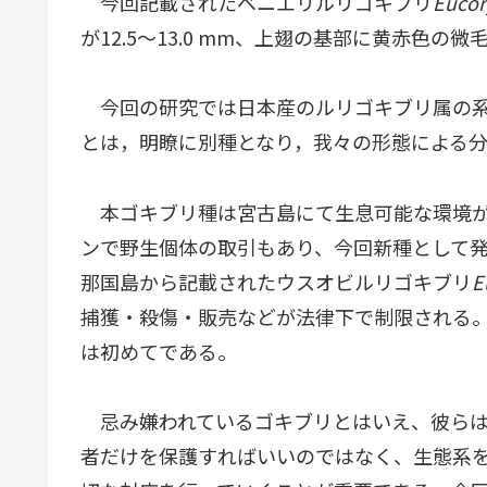
今回記載されたベニエリルリゴキブリ
Eucor
が12.5～13.0 mm、上翅の基部に黄赤
今回の研究では日本産のルリゴキブリ属の系統
とは，明瞭に別種となり，我々の形態による
本ゴキブリ種は宮古島にて生息可能な環境が
ンで野生個体の取引もあり、今回新種として発
那国島から記載されたウスオビルリゴキブリ
E
捕獲・殺傷・販売などが法律下で制限される
は初めてである。
忌み嫌われているゴキブリとはいえ、彼らは
者だけを保護すればいいのではなく、生態系