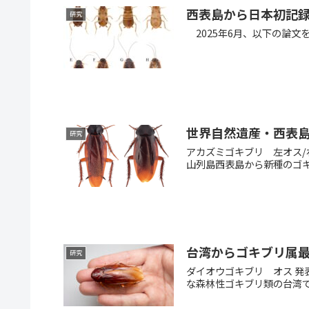
西表島から日本初記
研究
2025年6月、以下の論文を出版いたしまし
世界自然遺産・西表
研究
アカズミゴキブリ 左オス/
山列島西表島から新種のゴキ
台湾からゴキブリ属
研究
ダイオウゴキブリ オス 発
な森林性ゴキブリ類の台湾で