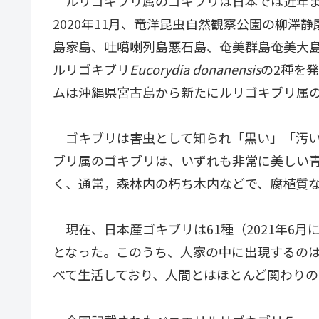
ルリゴキブリ属のゴキブリは日本では近年ま
2020年11月、竜洋昆虫自然観察公園の柳
島家島、吐噶喇列島悪石島、奄美群島奄美大
ルリゴキブリ
Eucorydia donanensis
の2種を
ムは沖縄県宮古島から新たにルリゴキブリ属
ゴキブリは害虫として知られ「黒い」「汚い
ブリ属のゴキブリは、いずれも非常に美しい
く、通常，森林内の朽ち木内などで、腐植質
現在、日本産ゴキブリは61種（2021年6
となった。このうち、人家の中に出現するの
べて生活しており、人間とはほとんど関わりの