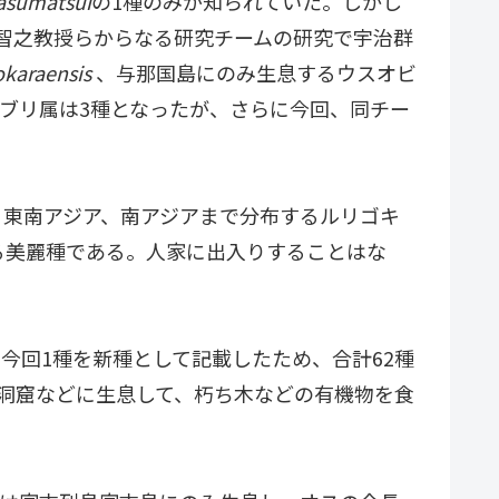
asumatsui
の1種のみが知られていた。しかし
野智之教授らからなる研究チームの研究で宇治群
okaraensis
、与那国島にのみ生息するウスオビ
ブリ属は3種となったが、さらに今回、同チー
東南アジア、南アジアまで分布するルリゴキ
る美麗種である。人家に出入りすることはな
今回1種を新種として記載したため、合計62種
洞窟などに生息して、朽ち木などの有機物を食