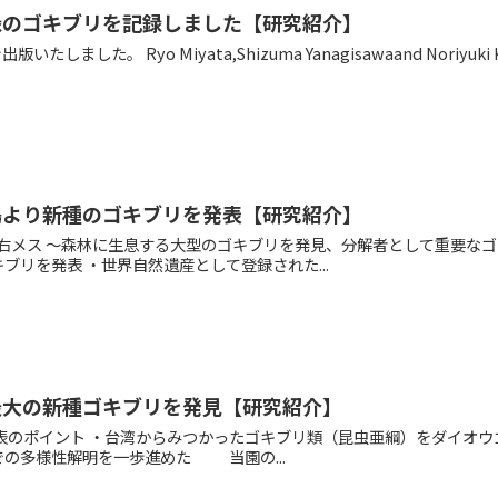
録のゴキブリを記録しました【研究紹介】
た。 Ryo Miyata,Shizuma Yanagisawaand Noriyuki Komatsu,
島より新種のゴキブリを発表【研究紹介】
右メス ～森林に生息する大型のゴキブリを発見、分解者として重要なゴ
ブリを発表 ・世界自然遺産として登録された...
最大の新種ゴキブリを発見【研究紹介】
表のポイント ・台湾からみつかったゴキブリ類（昆虫亜綱）をダイオウ
の多様性解明を一歩進めた 当園の...