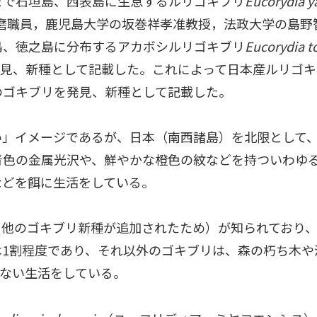
で石垣島、西表島に生息するルリゴキブリ
Eucorydia y
澤静磨職員，鹿児島大学の坂巻祥孝准教授，法政大学の島
島、徳之島に分布するアカボシルリゴキブリ
Eucorydia t
発見、新種として記載した。これによって日本産ルリゴキ
のゴキブリを発見、新種として記載した。
」イメージであるが、日本（南西諸島）を北限として、
青色の金属光沢や、鮮やかな橙色の紋などを持ついわゆ
などを餌に生活をしている。
月に他のゴキブリ新種が追加されたため）が知られており、
は1割程度であり、それ以外のゴキブリは、森の朽ち木や
ない生活をしている。