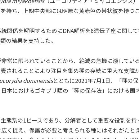
ydia miyakoensis
（ユーコリディア・ミヤコエンシス）
色の微毛を持ち、上翅中央部には明瞭な黄赤色の帯状紋を持
関係を解明するためにDNA解析を6遺伝子座に関して
分類の結果を支持した。
非常に限られていることから、絶滅の危機に瀕している
表されることにより注目を集め種の存続に重大な支障が
ucorydia
donanensis
とともに2021年7月1日、「種
。日本におけるゴキブリ類の「種の保存法」における国
生態系の1ピースであり、分解者として重要な役割を持
を広く捉え、保護が必要と考えられる種にはそれがたと