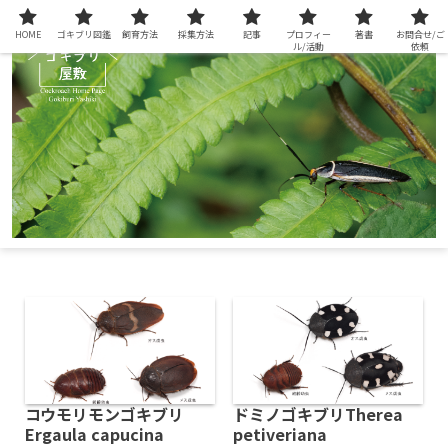
HOME
ゴキブリ図鑑
飼育方法
採集方法
記事
プロフィー
著書
お問合せ/ご
ル/活動
依頼
コウモリモンゴキブリ
ドミノゴキブリTherea
Ergaula capucina
petiveriana