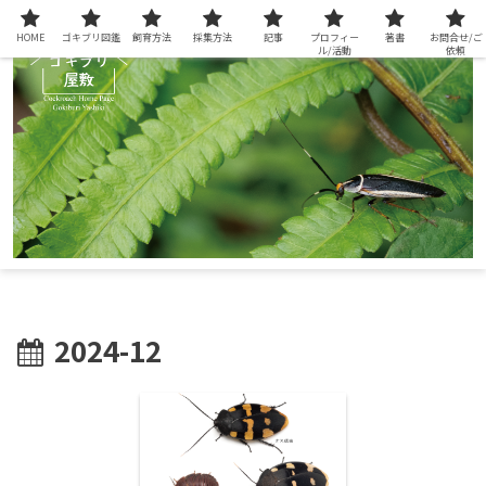
HOME
ゴキブリ図鑑
飼育方法
採集方法
記事
プロフィー
著書
お問合せ/ご
ル/活動
依頼
2024-12