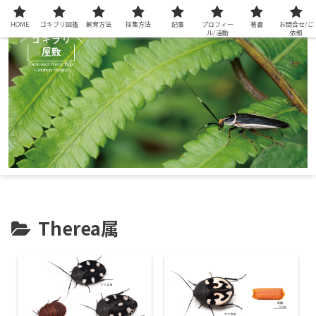
HOME
ゴキブリ図鑑
飼育方法
採集方法
記事
プロフィー
著書
お問合せ/ご
ル/活動
依頼
Therea属