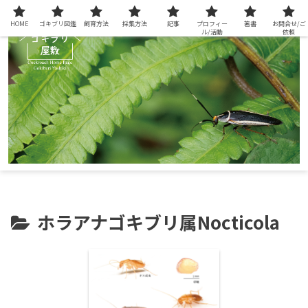
HOME
ゴキブリ図鑑
飼育方法
採集方法
記事
プロフィー
著書
お問合せ/ご
ル/活動
依頼
ホラアナゴキブリ属Nocticola