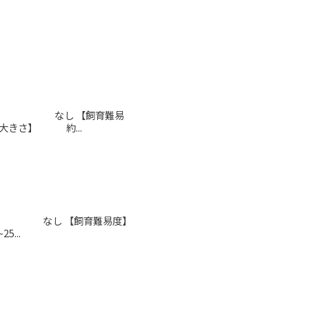
907 【別名】 なし 【飼育難易
きさ】 約...
 2017 【別名】 なし 【飼育難易度】
...