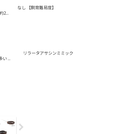
 1838) 【別名】 なし 【飼育難易度】
...
1838) 【別名】 リラータアサシンミミック
...