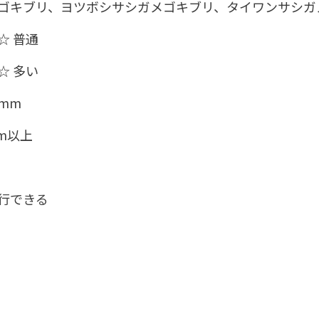
、ヨツボシサシガメゴキブリ、タイワンサシガ
 普通
 多い
mm
cm以上
行できる