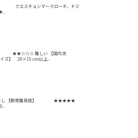
008 【別名】 クエスチョンマークローチ、ドミ
..
】 ★★☆☆☆ 難しい 【国内流
20×15 cm以上...
 【別名】 なし 【飼育難易度】 ★★★★★
..