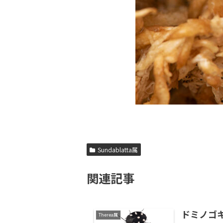
Sundablatta属
関連記事
ドミノゴキブリ
Therea属