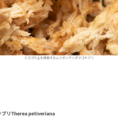
ミズゴケ上を徘徊するムツボシテンダマゴキブリ
Therea petiveriana