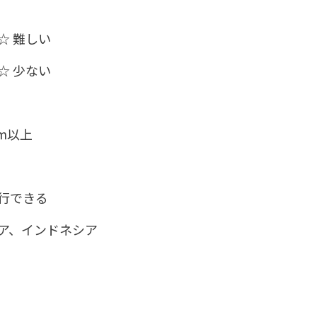
 難しい
 少ない
cm以上
行できる
インドネシア