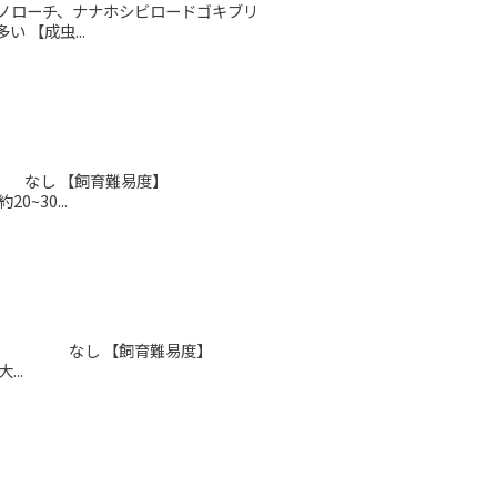
】 ドミノローチ、ナナホシビロードゴキブリ
【成虫...
07 【別名】 なし 【飼育難易度】
30...
, 2001 【別名】 なし 【飼育難易度】
..