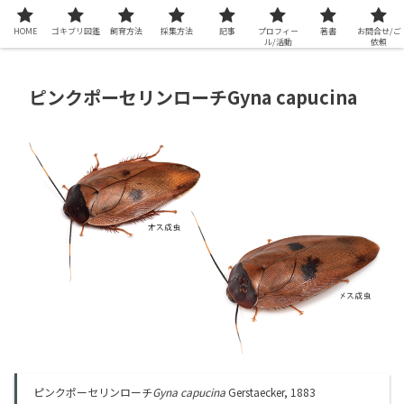
HOME
ゴキブリ図鑑
飼育方法
採集方法
記事
プロフィー
著書
お問合せ/ご
ル/活動
依頼
ピンクポーセリンローチGyna capucina
ピンクポーセリンローチ
Gyna capucina
Gerstaecker, 1883