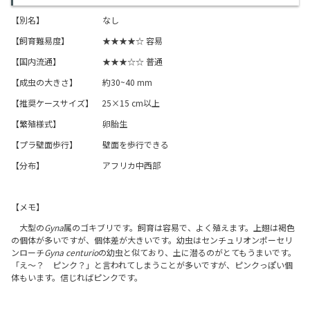
【別名】 なし
【飼育難易度】 ★★★★☆ 容易
【国内流通】 ★★★☆☆ 普通
【成虫の大きさ】 約30~40 mm
​【推奨ケースサイズ】 25×15 cm以上
【繁殖様式】 卵胎生
【プラ壁面歩行】 壁面を歩行できる
【分布】 アフリカ中西部​
【メモ】
大型の
Gyna
属のゴキブリです。飼育は容易で、よく殖えます。上翅は褐色
の個体が多いですが、個体差が大きいです。幼虫はセンチュリオンポーセリ
ンローチ
Gyna centurio
の幼虫と似ており、土に潜るのがとてもうまいです。
「え～？ ピンク？」と言われてしまうことが多いですが、ピンクっぽい個
体もいます。信じればピンクです。