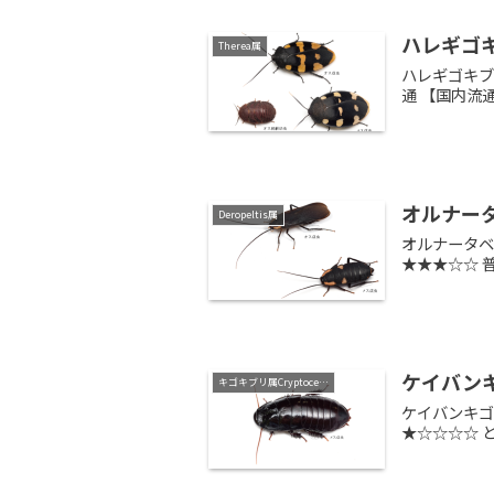
ハレギゴキブリ
Therea属
ハレギゴキブリ
通 【国内流
オルナータベ
Deropeltis属
オルナータベル
★★★☆☆ 
ケイバンキゴキ
キゴキブリ属Cryptocercus
ケイバンキゴキ
★☆☆☆☆ 