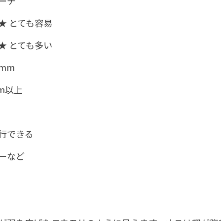
ーチ
 とても容易
 とても多い
mm
cm以上
行できる
など