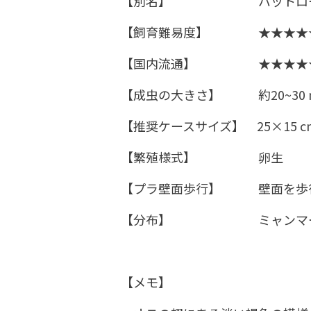
【別名】 バットロ
【飼育難易度】 ★★★★★
【国内流通】 ★★★★★
【成虫の大きさ】 約20~30 
​【推奨ケースサイズ】 25×15 
【繁殖様式】 卵生
【プラ壁面歩行】 壁面を歩
【分布】 ミャンマー
【メモ】