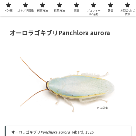
HOME
ゴキブリ図鑑
飼育方法
採集方法
記事
プロフィー
著書
お問合せ/ご
ル/活動
依頼
オーロラゴキブリPanchlora aurora
オーロラゴキブリ
Panchlora aurora
Hebard, 1926