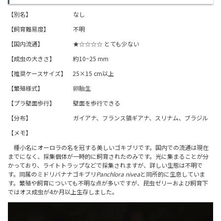
【別名】 なし
【飼育難易度】 不明
【国内流通】 ★☆☆☆☆ とても少ない
【成虫の大きさ】 約10~25 mm
​【推奨ケースサイズ】 25×15 cm以上
【繁殖様式】 卵胎生
【プラ壁面歩行】 壁面を歩行できる
【分布】 ガイアナ、フランス領ギアナ、スリナム、ブラジル
【メモ】
種小名にオーロラの名を冠する美しいゴキブリです。国内での流通は現在
までになく、採集個体が一時的に飼育されたのみです。光に集まることが分
かっており、ライトトラップなどで採集されますが、詳しい生態は不明で
す。同属のミドリバナナゴキブリ
Panchlora nivea
と同所的に生息していま
す。繁殖や飼育についても不明な点が多いですが、昆虫ゼリーおよび飼育下
ではオス成虫が4か月以上生存しました。